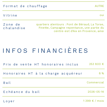
AUTRE
Format de chauffage
oui
Vitrine
quartiers alentours : Pont de Béraud, La Torse,
Zone de
Pinette, Campagne repentance, une partie du
chalandise
centre-est d'Aix en Provence, ainsi
INFOS FINANCIÈRES
253 800 €
Prix de vente HT honoraires inclus
Caractéristiques
Valeurs
8 %
Honoraires HT à la charge acquéreur
Commercial
Bail
2026-05-14
Echéance du bail
1 399 € / mois
Loyer