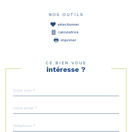
NOS OUTILS
sélectionner
calculatrice
imprimer
CE BIEN VOUS
intéresse ?
Nom
Fieldset
*
par
défaut
email
*
Téléphone
*