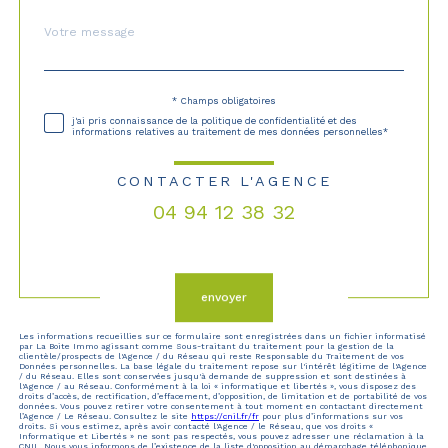
Message
Fieldset
*
par
défaut
* Champs obligatoires
Validation
j'ai pris connaissance de la politique de confidentialité et des
informations relatives au traitement de mes données personnelles*
CONTACTER L'AGENCE
04 94 12 38 32
Validation
envoyer
Les informations recueillies sur ce formulaire sont enregistrées dans un fichier informatisé
par La Boite Immo agissant comme Sous-traitant du traitement pour la gestion de la
clientèle/prospects de l'Agence / du Réseau qui reste Responsable du Traitement de vos
Données personnelles. La base légale du traitement repose sur l'intérêt légitime de l'Agence
/ du Réseau. Elles sont conservées jusqu'à demande de suppression et sont destinées à
l'Agence / au Réseau. Conformément à la loi « informatique et libertés », vous disposez des
droits d’accès, de rectification, d’effacement, d’opposition, de limitation et de portabilité de vos
données. Vous pouvez retirer votre consentement à tout moment en contactant directement
l’Agence / Le Réseau. Consultez le site
https://cnil.fr/fr
pour plus d’informations sur vos
droits. Si vous estimez, après avoir contacté l'Agence / le Réseau, que vos droits «
Informatique et Libertés » ne sont pas respectés, vous pouvez adresser une réclamation à la
CNIL. Nous vous informons de l’existence de la liste d'opposition au démarchage téléphonique