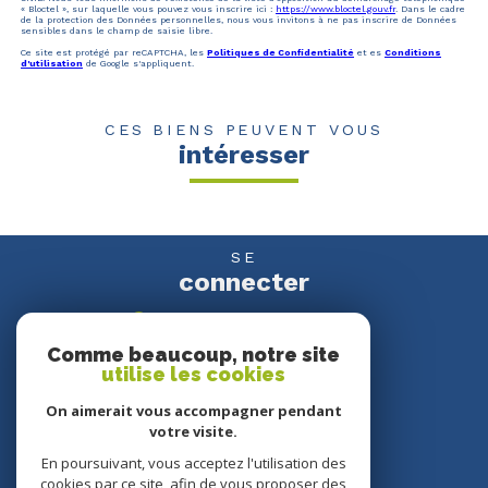
« Bloctel », sur laquelle vous pouvez vous inscrire ici :
https://www.bloctel.gouv.fr
. Dans le cadre
de la protection des Données personnelles, nous vous invitons à ne pas inscrire de Données
sensibles dans le champ de saisie libre.
Ce site est protégé par reCAPTCHA, les
Politiques de Confidentialité
et es
Conditions
d'utilisation
de Google s'appliquent.
CES BIENS PEUVENT VOUS
intéresser
SE
connecter
espace propriétaire
Comme beaucoup, notre site
utilise les cookies
NOUS
suivre
On aimerait vous accompagner pendant
votre visite.
En poursuivant, vous acceptez l'utilisation des
cookies par ce site, afin de vous proposer des