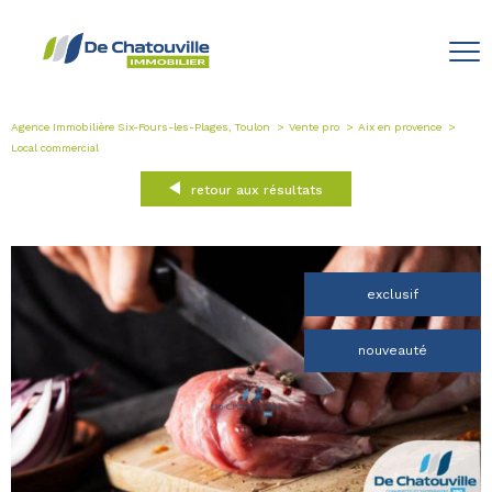
Agence Immobilière Six-Fours-les-Plages, Toulon
Vente pro
Aix en provence
Local commercial
retour aux résultats
exclusif
nouveauté