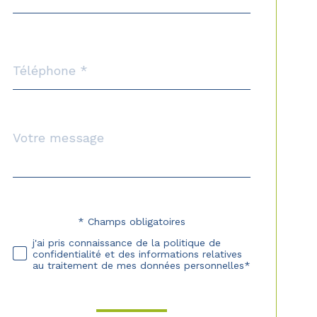
Téléphone
*
Message
Fieldset
*
par
défaut
* Champs obligatoires
Validation
j'ai pris connaissance de la politique de
confidentialité et des informations relatives
au traitement de mes données personnelles*