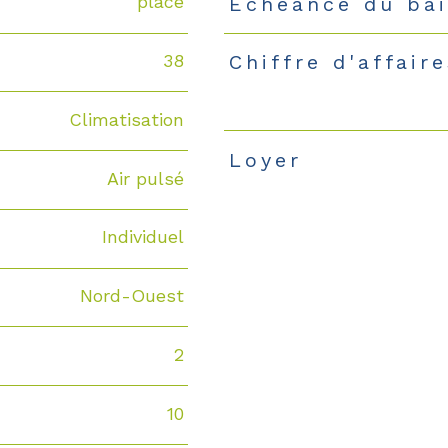
place
Echéance du bai
38
Chiffre d'affair
Climatisation
Loyer
Air pulsé
Individuel
Nord-Ouest
2
10