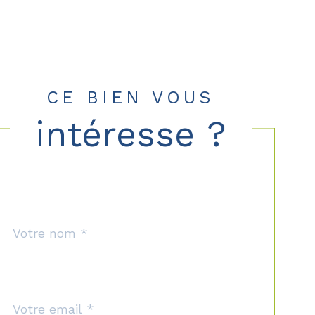
CE BIEN VOUS
intéresse ?
Nom
Fieldset
*
par
défaut
email
*