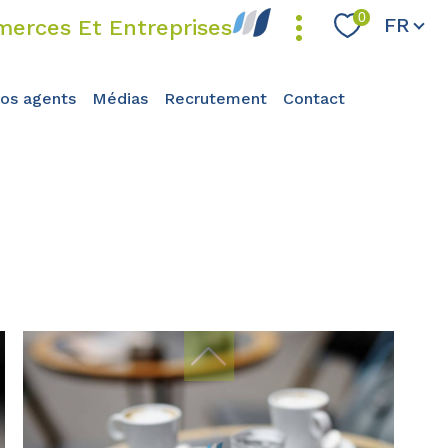
Langue
0
FR
erces Et Entreprises
nos agents
médias
recrutement
contact