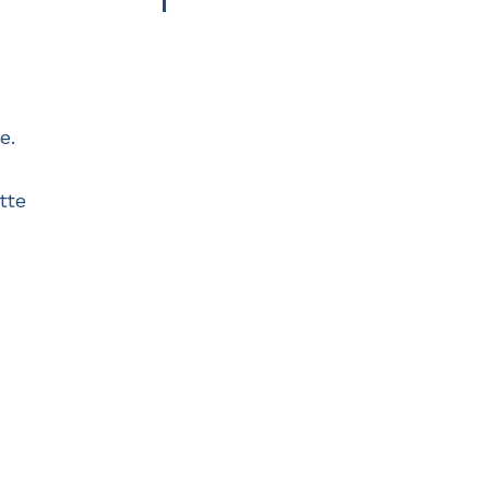
e.
tte