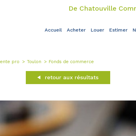
De Chatouville Comm
accueil
acheter
louer
estimer
ente pro
Toulon
Fonds de commerce
retour aux résultats