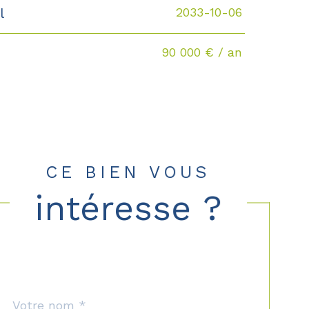
2033-10-06
l
90 000 € / an
CE BIEN VOUS
intéresse ?
Nom
Fieldset
*