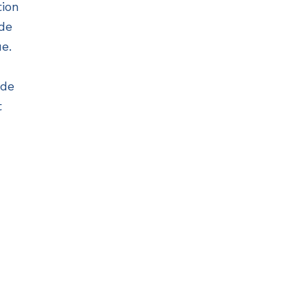
tion
de
e.
 de
t