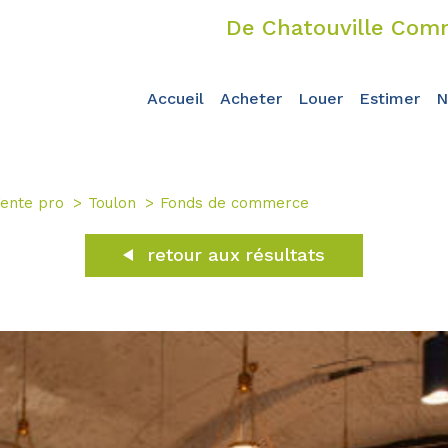
De Chatouville Comm
accueil
acheter
louer
estimer
ente pro
Toulon
Fonds de commerce
retour aux résultats