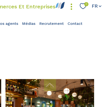
Langue
0
FR
erces Et Entreprises
nos agents
médias
recrutement
contact