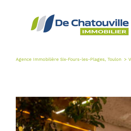
Agence Immobilière Six-Fours-les-Plages, Toulon
V