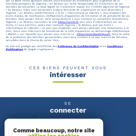
par La Boite Immo agissant comme Sous-traitant du traitement pour la gestion de la
clientèle/prospects de l'Agence / du Réseau qui reste Responsable du Traitement de vos
Données personnelles. La base légale du traitement repose sur l'intérêt légitime de l'Agence
/ du Réseau. Elles sont conservées jusqu'à demande de suppression et sont destinées à
l'Agence / au Réseau. Conformément à la loi « informatique et libertés », vous disposez des
droits d’accès, de rectification, d’effacement, d’opposition, de limitation et de portabilité de vos
données. Vous pouvez retirer votre consentement à tout moment en contactant directement
l’Agence / Le Réseau. Consultez le site
https://cnil.fr/fr
pour plus d’informations sur vos
droits. Si vous estimez, après avoir contacté l'Agence / le Réseau, que vos droits «
Informatique et Libertés » ne sont pas respectés, vous pouvez adresser une réclamation à la
CNIL. Nous vous informons de l’existence de la liste d'opposition au démarchage téléphonique
« Bloctel », sur laquelle vous pouvez vous inscrire ici :
https://www.bloctel.gouv.fr
. Dans le cadre
de la protection des Données personnelles, nous vous invitons à ne pas inscrire de Données
sensibles dans le champ de saisie libre.
Ce site est protégé par reCAPTCHA, les
Politiques de Confidentialité
et es
Conditions
d'utilisation
de Google s'appliquent.
CES BIENS PEUVENT VOUS
intéresser
SE
connecter
espace propriétaire
Comme beaucoup, notre site
utilise les cookies
NOUS