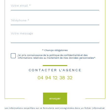
email
*
Téléphone
*
Message
Fieldset
*
par
défaut
* Champs obligatoires
Validation
j'ai pris connaissance de la politique de confidentialité et des
informations relatives au traitement de mes données personnelles*
CONTACTER L'AGENCE
04 94 12 38 32
Validation
envoyer
Les informations recueillies sur ce formulaire sont enregistrées dans un fichier informatisé