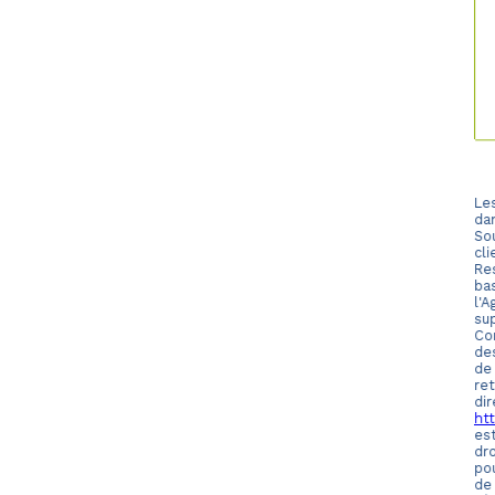
Les
da
Sou
cl
Re
bas
l'
su
Con
des
de
re
di
htt
es
dro
po
de