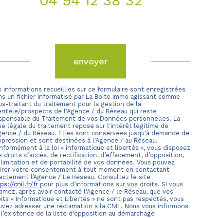
04 94 12 38 32
Validation
envoyer
 informations recueillies sur ce formulaire sont enregistrées
ns un fichier informatisé par La Boite Immo agissant comme
s-traitant du traitement pour la gestion de la
ientèle/prospects de l'Agence / du Réseau qui reste
sponsable du Traitement de vos Données personnelles. La
e légale du traitement repose sur l'intérêt légitime de
Agence / du Réseau. Elles sont conservées jusqu'à demande de
ppression et sont destinées à l'Agence / au Réseau.
formément à la loi « informatique et libertés », vous disposez
 droits d’accès, de rectification, d’effacement, d’opposition,
 limitation et de portabilité de vos données. Vous pouvez
tirer votre consentement à tout moment en contactant
rectement l’Agence / Le Réseau. Consultez le site
ps://cnil.fr/fr
pour plus d’informations sur vos droits. Si vous
timez, après avoir contacté l'Agence / le Réseau, que vos
its « Informatique et Libertés » ne sont pas respectés, vous
uvez adresser une réclamation à la CNIL. Nous vous informons
 l’existence de la liste d'opposition au démarchage