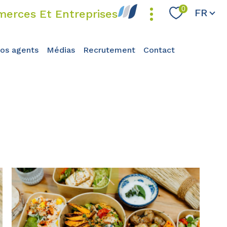
Langue
0
FR
erces Et Entreprises
nos agents
médias
recrutement
contact