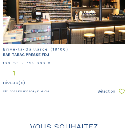
bien
Brive-la-Gaillarde (19100)
BAR TABAC PRESSE FDJ
100 m²
-
195 000 €
1
niveau(x)
Sélection
Réf : 3023 EM R22204 / DLG CM
Sél
VOUS SOUHAITEZ