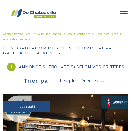
Agence Immobilière Six-Fours-les-Plages, Toulon
Vente pro
Brive la gaillarde
Fonds de commerce
FONDS-DE-COMMERCE SUR BRIVE-LA-
GAILLARDE À VENDRE
1
ANNONCE(S) TROUVÉE(S) SELON VOS CRITÈRES
Trier par
Les plus récentes
nouveauté
voir le