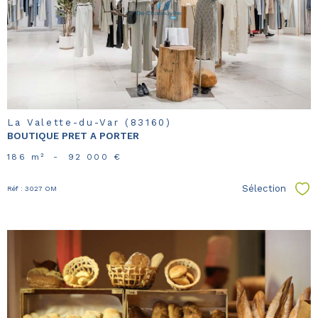
bien
La Valette-du-Var (83160)
BOUTIQUE PRET A PORTER
186 m²
-
92 000 €
Sélection
Réf : 3027 OM
Sél
voir le