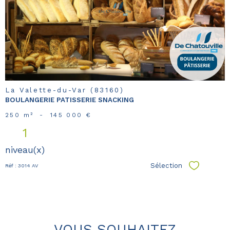
bien
La Valette-du-Var (83160)
BOULANGERIE PATISSERIE SNACKING
250 m²
-
145 000 €
1
niveau(x)
Sélection
Réf : 3014 AV
Sélectionn
VOUS SOUHAITEZ