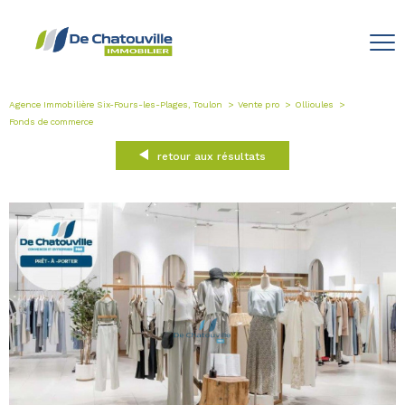
Agence Immobilière Six-Fours-les-Plages, Toulon
Vente pro
Ollioules
Fonds de commerce
retour aux résultats