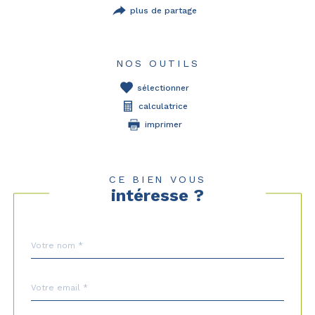
plus de partage
NOS OUTILS
sélectionner
calculatrice
imprimer
CE BIEN VOUS
intéresse ?
Nom
Fieldset
*
par
défaut
email
*