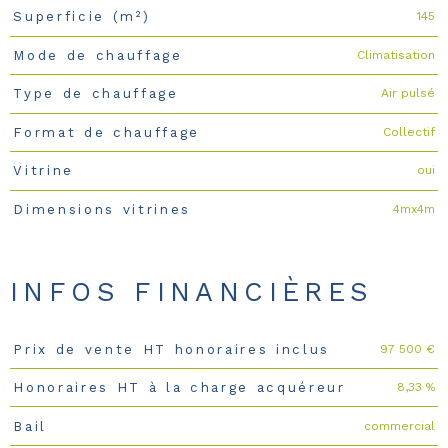
145
Superficie (m²)
Climatisation
Mode de chauffage
Air pulsé
Type de chauffage
Collectif
Format de chauffage
oui
Vitrine
4mx4m
Dimensions vitrines
INFOS FINANCIÈRES
97 500 €
Prix de vente HT honoraires inclus
Caractéristiques
Valeurs
8,33 %
Honoraires HT à la charge acquéreur
commercial
Bail