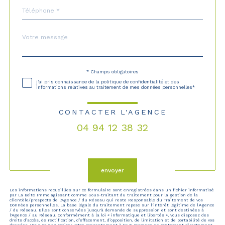
Téléphone
*
Message
Fieldset
*
par
défaut
* Champs obligatoires
Validation
j'ai pris connaissance de la politique de confidentialité et des
informations relatives au traitement de mes données personnelles*
CONTACTER L'AGENCE
04 94 12 38 32
Validation
envoyer
Les informations recueillies sur ce formulaire sont enregistrées dans un fichier informatisé
par La Boite Immo agissant comme Sous-traitant du traitement pour la gestion de la
clientèle/prospects de l'Agence / du Réseau qui reste Responsable du Traitement de vos
Données personnelles. La base légale du traitement repose sur l'intérêt légitime de l'Agence
/ du Réseau. Elles sont conservées jusqu'à demande de suppression et sont destinées à
l'Agence / au Réseau. Conformément à la loi « informatique et libertés », vous disposez des
droits d’accès, de rectification, d’effacement, d’opposition, de limitation et de portabilité de vos
données. Vous pouvez retirer votre consentement à tout moment en contactant directement