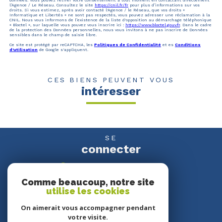
l’Agence / Le Réseau. Consultez le site
https://cnil.fr/fr
pour plus d’informations sur vos
droits. Si vous estimez, après avoir contacté l'Agence / le Réseau, que vos droits «
Informatique et Libertés » ne sont pas respectés, vous pouvez adresser une réclamation à la
CNIL. Nous vous informons de l’existence de la liste d'opposition au démarchage téléphonique
« Bloctel », sur laquelle vous pouvez vous inscrire ici :
https://www.bloctel.gouv.fr
. Dans le cadre
de la protection des Données personnelles, nous vous invitons à ne pas inscrire de Données
sensibles dans le champ de saisie libre.
Ce site est protégé par reCAPTCHA, les
Politiques de Confidentialité
et es
Conditions
d'utilisation
de Google s'appliquent.
CES BIENS PEUVENT VOUS
intéresser
SE
connecter
espace propriétaire
Comme beaucoup, notre site
utilise les cookies
NOUS
suivre
On aimerait vous accompagner pendant
votre visite.