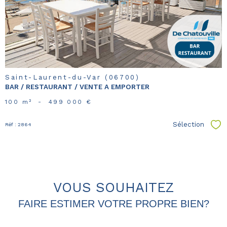
bien
Saint-Laurent-du-Var (06700)
BAR / RESTAURANT / VENTE A EMPORTER
100 m²
-
499 000 €
Sélection
Réf : 2864
Sél
VOUS SOUHAITEZ
FAIRE ESTIMER VOTRE PROPRE BIEN?