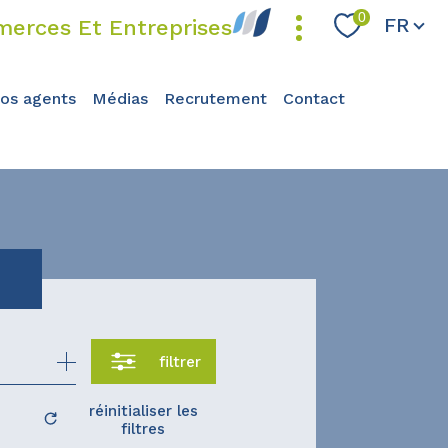
Langue
0
FR
erces Et Entreprises
nos agents
médias
recrutement
contact
filtrer
réinitialiser les
filtres