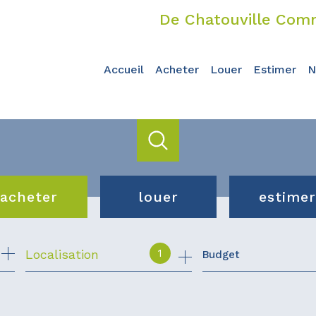
De Chatouville Comm
accueil
acheter
louer
estimer
acheter
louer
estimer
de l'ancien
de l'immo pro
1
Localisation
Budget
du neuf
de l'immo pro