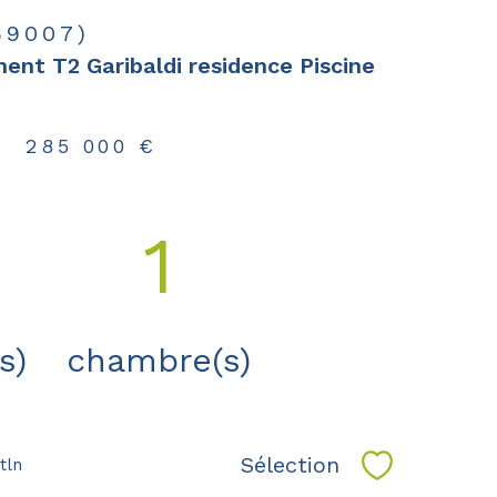
69007)
ent T2 Garibaldi residence Piscine
-
285 000 €
1
s)
chambre(s)
Sélection
tln
Sélectionne