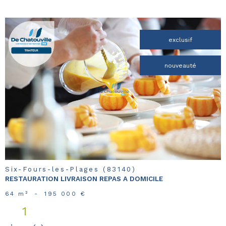
exclusif
nouveauté
voir le
bien
Six-Fours-les-Plages (83140)
RESTAURATION LIVRAISON REPAS A DOMICILE
64 m²
-
195 000 €
1