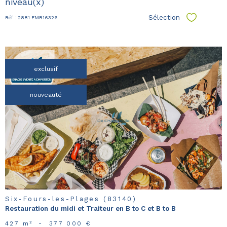
niveau(x)
Sélection
Réf : 2881 EMR16326
Sélectionn
exclusif
nouveauté
voir le
bien
Six-Fours-les-Plages (83140)
Restauration du midi et Traiteur en B to C et B to B
427 m²
-
377 000 €