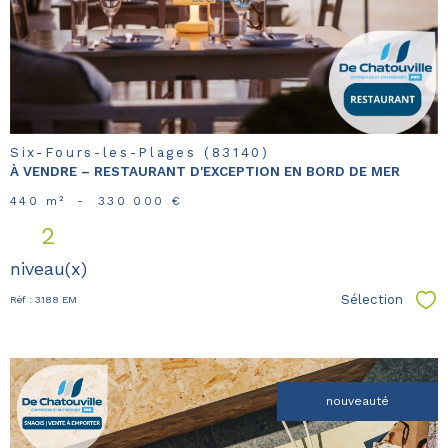
bien
Six-Fours-les-Plages (83140)
À VENDRE – RESTAURANT D'EXCEPTION EN BORD DE MER
440 m²
-
330 000 €
2
niveau(x)
Sélection
Réf : 3188 EM
Sél
nouveauté