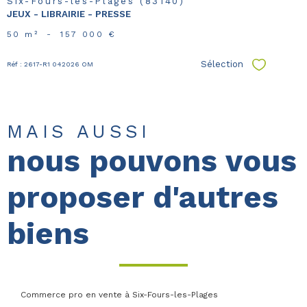
Six-Fours-les-Plages (83140)
JEUX - LIBRAIRIE - PRESSE
50 m²
-
157 000 €
Sélection
Réf : 2617-R1 042026 OM
Sélectionn
MAIS AUSSI
nous pouvons vous
proposer d'autres
biens
Commerce pro en vente à Six-Fours-les-Plages