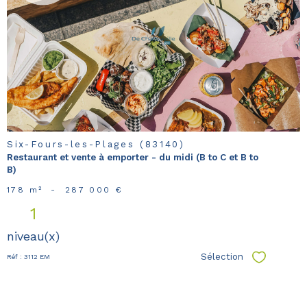
voir le
bien
Six-Fours-les-Plages (83140)
Restaurant et vente à emporter - du midi (B to C et B to
B)
178 m²
-
287 000 €
1
niveau(x)
Sélection
Réf : 3112 EM
Sélectionn