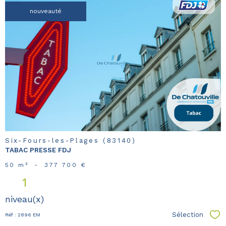
nouveauté
voir le
bien
Six-Fours-les-Plages (83140)
TABAC PRESSE FDJ
50 m²
-
377 700 €
1
niveau(x)
Sélection
Réf : 2896 EM
Sél