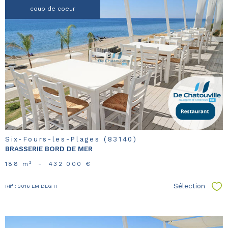
coup de coeur
voir le
bien
Six-Fours-les-Plages (83140)
BRASSERIE BORD DE MER
188 m²
-
432 000 €
Sélection
Réf : 3016 EM DLG H
Sél