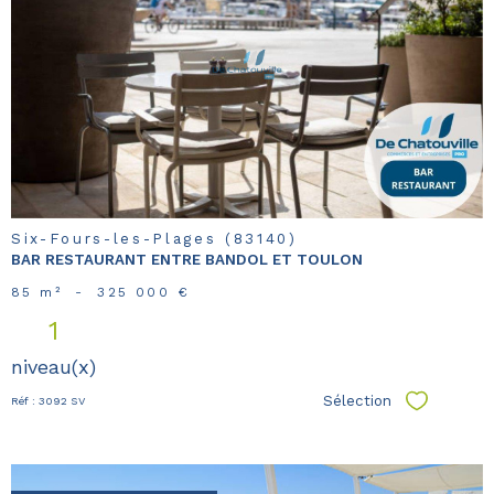
voir le
bien
Six-Fours-les-Plages (83140)
BAR RESTAURANT ENTRE BANDOL ET TOULON
85 m²
-
325 000 €
1
niveau(x)
Sélection
Réf : 3092 SV
Sélectionn