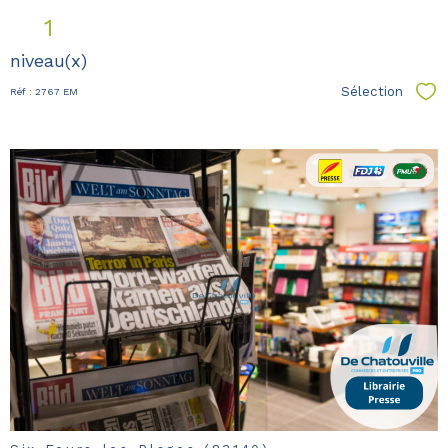
1
niveau(x)
Sélection
Réf : 2767 EM
Sél
voir le
bien