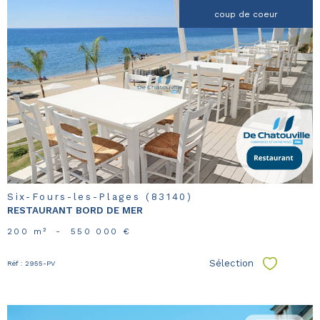
coup de coeur
voir le
bien
Six-Fours-les-Plages (83140)
RESTAURANT BORD DE MER
200 m²
-
550 000 €
Sélection
Réf : 2955-PV
Sélectionn