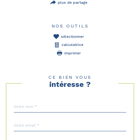
plus de partage
NOS OUTILS
sélectionner
calculatrice
imprimer
CE BIEN VOUS
intéresse ?
Nom
Fieldset
*
par
défaut
email
*