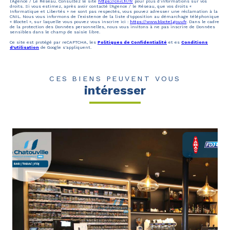
l’Agence / Le Réseau. Consultez le site
https://cnil.fr/fr
pour plus d’informations sur vos
droits. Si vous estimez, après avoir contacté l'Agence / le Réseau, que vos droits «
Informatique et Libertés » ne sont pas respectés, vous pouvez adresser une réclamation à la
CNIL. Nous vous informons de l’existence de la liste d'opposition au démarchage téléphonique
« Bloctel », sur laquelle vous pouvez vous inscrire ici :
https://www.bloctel.gouv.fr
. Dans le cadre
de la protection des Données personnelles, nous vous invitons à ne pas inscrire de Données
sensibles dans le champ de saisie libre.
Ce site est protégé par reCAPTCHA, les
Politiques de Confidentialité
et es
Conditions
d'utilisation
de Google s'appliquent.
CES BIENS PEUVENT VOUS
intéresser
voir le bien