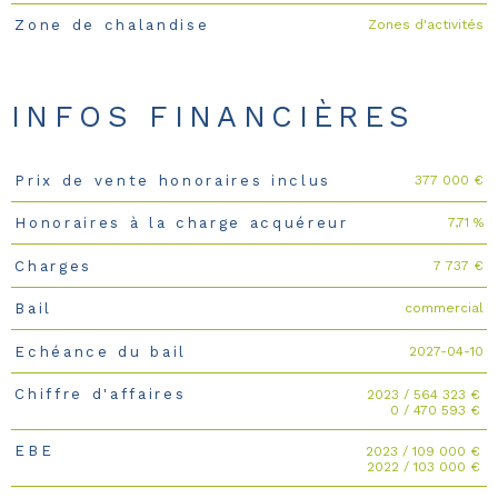
Zones d'activités
Zone de chalandise
INFOS FINANCIÈRES
377 000 €
Prix de vente honoraires inclus
Caractéristiques
Valeurs
7,71 %
Honoraires à la charge acquéreur
7 737 €
Charges
commercial
Bail
2027-04-10
Echéance du bail
2023 / 564 323 €
Chiffre d'affaires
0 / 470 593 €
2023 / 109 000 €
EBE
2022 / 103 000 €