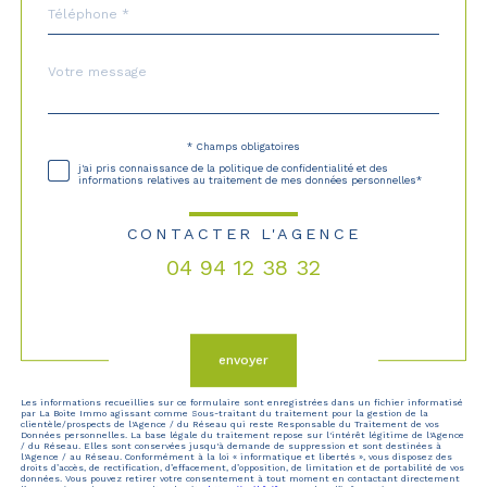
Téléphone
*
Message
Fieldset
*
par
défaut
* Champs obligatoires
Validation
j'ai pris connaissance de la politique de confidentialité et des
informations relatives au traitement de mes données personnelles*
CONTACTER L'AGENCE
04 94 12 38 32
Validation
envoyer
Les informations recueillies sur ce formulaire sont enregistrées dans un fichier informatisé
par La Boite Immo agissant comme Sous-traitant du traitement pour la gestion de la
clientèle/prospects de l'Agence / du Réseau qui reste Responsable du Traitement de vos
Données personnelles. La base légale du traitement repose sur l'intérêt légitime de l'Agence
/ du Réseau. Elles sont conservées jusqu'à demande de suppression et sont destinées à
l'Agence / au Réseau. Conformément à la loi « informatique et libertés », vous disposez des
droits d’accès, de rectification, d’effacement, d’opposition, de limitation et de portabilité de vos
données. Vous pouvez retirer votre consentement à tout moment en contactant directement