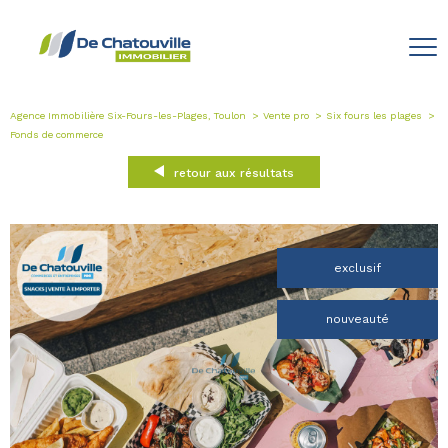
Agence Immobilière Six-Fours-les-Plages, Toulon
Vente pro
Six fours les plages
Fonds de commerce
retour aux résultats
exclusif
nouveauté