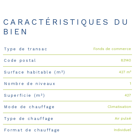
CARACTÉRISTIQUES DU
BIEN
Fonds de commerce
Type de transac
Caractéristiques
Valeurs
83140
Code postal
427 m²
Surface habitable (m²)
1
Nombre de niveaux
427
Superficie (m²)
Climatisation
Mode de chauffage
Air pulsé
Type de chauffage
Individuel
Format de chauffage