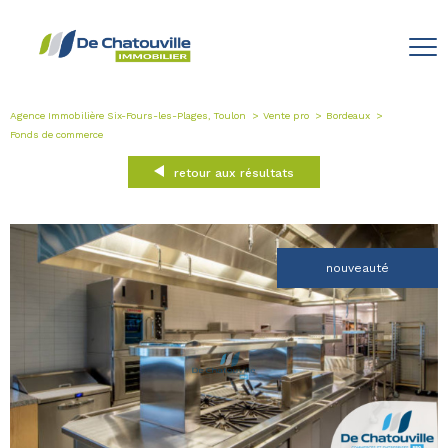
Agence Immobilière Six-Fours-les-Plages, Toulon
Vente pro
Bordeaux
Fonds de commerce
retour aux résultats
nouveauté