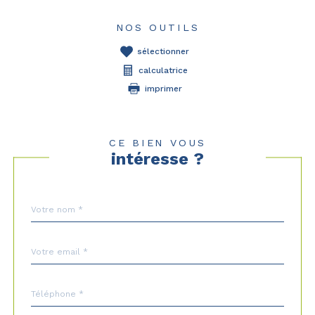
NOS OUTILS
sélectionner
calculatrice
imprimer
CE BIEN VOUS
intéresse ?
Nom
Fieldset
*
par
défaut
email
*
Téléphone
*