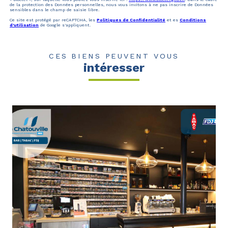
de la protection des Données personnelles, nous vous invitons à ne pas inscrire de Données
sensibles dans le champ de saisie libre.
Ce site est protégé par reCAPTCHA, les
Politiques de Confidentialité
et es
Conditions
d'utilisation
de Google s'appliquent.
CES BIENS PEUVENT VOUS
intéresser
voir le bien